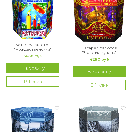
Букет из 75 роз
Букет из 101 розы
Букет из 151 розы
Букет из 201 розы
Батарея салютов
Батарея салютов
"Рождественский"
"Золотые купола"
Букет из 301 розы
5850 руб
4290 руб
В корзину
Розы XXL
В корзину
В 1 клик
В 1 клик