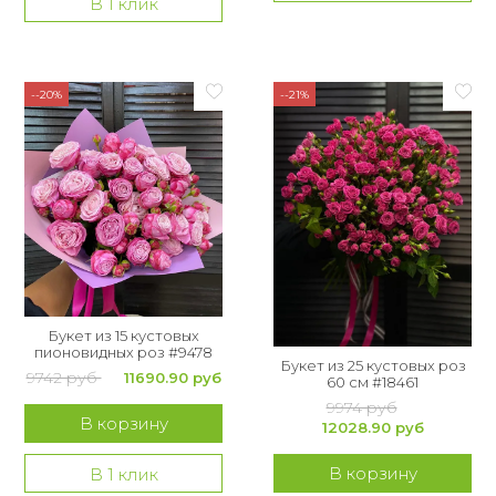
В 1 клик
--20%
--21%
Букет из 15 кустовых
пионовидных роз #9478
Букет из 25 кустовых роз
9742 руб
11690.90 руб
60 см #18461
9974 руб
В корзину
12028.90 руб
В корзину
В 1 клик