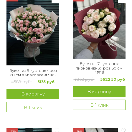
Букет из 75 роз
Букет из 101 розы
Букет из 151 розы
Букет из 201 розы
Букет из 301 розы
Букет из 7 кустовых
пионовидных роз 60 см
Розы XXL
Букет из 9 кустовых роз
#1916
60 см в упаковке #19162
4862 руб
5622.50 руб
4589 руб
5135 руб
В корзину
В корзину
В 1 клик
В 1 клик
--22%
--18%