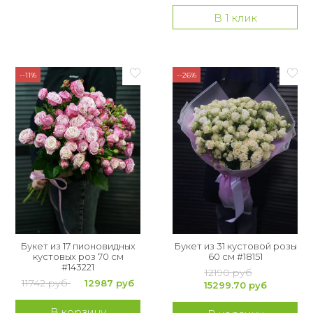
В 1 клик
--11%
--26%
Букет из 17 пионовидных
Букет из 31 кустовой розы
кустовых роз 70 см
60 см #18151
#143221
12190 руб
11742 руб
12987 руб
15299.70 руб
В корзину