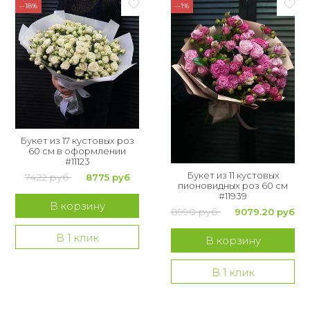
--18%
--1%
Букет из 17 кустовых роз
60 см в оформлении
#11123
Букет из 11 кустовых
7422 руб
8775 руб
пионовидных роз 60 см
#11939
В корзину
8990 руб
9079.20 руб
В 1 клик
В корзину
В 1 клик