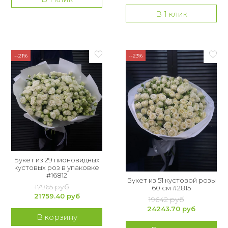
В 1 клик
--21%
--23%
Букет из 29 пионовидных
кустовых роз в упаковке
#16812
Букет из 51 кустовой розы
17965 руб
60 см #2815
21759.40 руб
19642 руб
24243.70 руб
В корзину