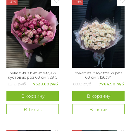
--21%
--18%
Букет из 9 пионовидных
Букет из 15 кустовых роз
кустовых роз 60 см #2915
60 см #156374
6218 руб
6592 руб
7529.60 руб
7764.90 руб
В корзину
В корзину
В 1 клик
В 1 клик