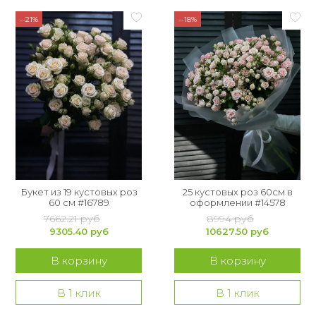
--21%
--18%
Букет из 19 кустовых роз
25 кустовых роз 60см в
60 см #16789
оформлении #14578
7662.21 руб
8994 руб
9305.40 руб
10627.50 руб
В корзину
В корзину
В 1 клик
В 1 клик