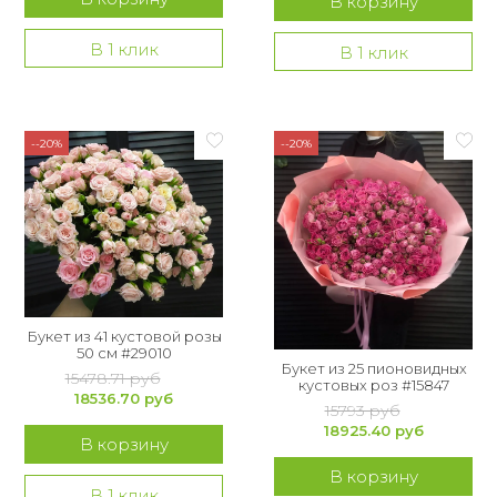
В корзину
В 1 клик
В 1 клик
--20%
--20%
Букет из 41 кустовой розы
50 см #29010
Букет из 25 пионовидных
15478.71 руб
кустовых роз #15847
18536.70 руб
15793 руб
18925.40 руб
В корзину
В корзину
В 1 клик