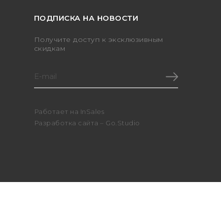
ПОДПИСКА НА НОВОСТИ
Получите доступ к эксклюзивным
скидкам
Работает на
InSales
Разработка сайта –
Go.Studio