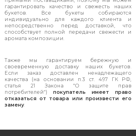
прямыми поставщиками, поэтому мы можем
гарантировать качество и свежесть наших
Букет из 19 роз
Букеты на 23 февраля
Гипсофила
букетов.
Все букеты собираются
индивидуально для каждого клиента и
непосредственно перед доставкой, что
Букет из 21 розы
Букеты на 8 марта
Лилии
способствует полной передачи свежести и
аромата композиции.
Букет из 23 роз
14 февраля
Полевые ромашки (танацетум,
камила )
Букет из 25 роз
Синие розы
Также мы гарантируем бережную и
своевременную доставку наших букетов.
Букет из 31 розы
Если заказ доставлен ненадлежащего
качества (на основании п.3 ст. 497 ГК РФ,
Букет из 33 роз
статья 21 Закона "О защите прав
потребителей")
покупатель имеет право
Букет из 35 роз
отказаться от товара или произвести его
замену
.
Букет из 51 розы
Букет из 65 роз