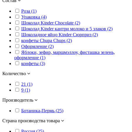
Состав
Роза (1)
Упаковка (4)
Шоколад Kinder Chocolate (2)
Шоколад Kinder кантри молоко и 5 злаков (2)
Шоколадное яйцо Kinder Cюрприз (2)
конфеты Chupa Chups (2)
Оформление (2)
Яблоки, зефир, маршмэллоу, фисташка зелень,
оформление (1)
конфеты (3)
Количество
21 (1)
9 (1)
Производитель
Ботаника-Пермь (25)
Страна производства товара
Россия (25)