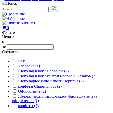
0
Фильтр
Цена
от
до
Состав
Роза (1)
Упаковка (4)
Шоколад Kinder Chocolate (2)
Шоколад Kinder кантри молоко и 5 злаков (2)
Шоколадное яйцо Kinder Cюрприз (2)
конфеты Chupa Chups (2)
Оформление (2)
Яблоки, зефир, маршмэллоу, фисташка зелень,
оформление (1)
конфеты (3)