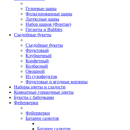
Гелиевые шары
Фольгированные шары
Латексные шары
Набор шаров (Фонтан)
Гиганты и Bubbles
Съедобные букеты
Съедобные букеты
Фруктовый
Клубничный
Конфетный
Колбасный
Овощной
Из сухофруктов
Фруктовые и ягодные корзины
Наборы цветы и сладости
Комнатные горшочные цветы
Букеты с бабочками
Фейерверки
Фейерверки
Батареи салютов
Батареи салютов