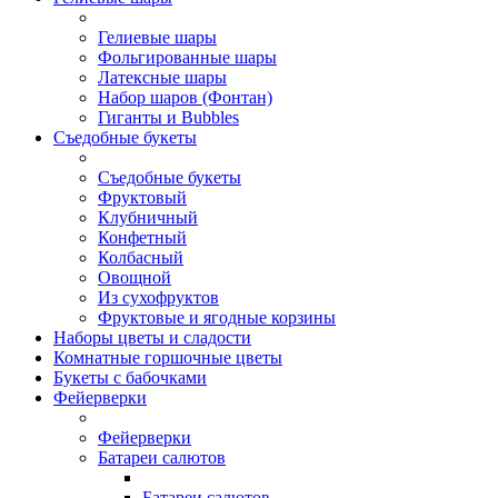
Гелиевые шары
Фольгированные шары
Латексные шары
Набор шаров (Фонтан)
Гиганты и Bubbles
Съедобные букеты
Съедобные букеты
Фруктовый
Клубничный
Конфетный
Колбасный
Овощной
Из сухофруктов
Фруктовые и ягодные корзины
Наборы цветы и сладости
Комнатные горшочные цветы
Букеты с бабочками
Фейерверки
Фейерверки
Батареи салютов
Батареи салютов