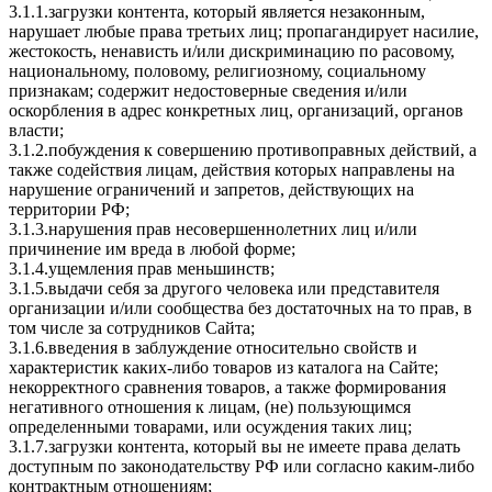
3.1.1.загрузки контента, который является незаконным,
нарушает любые права третьих лиц; пропагандирует насилие,
жестокость, ненависть и/или дискриминацию по расовому,
национальному, половому, религиозному, социальному
признакам; содержит недостоверные сведения и/или
оскорбления в адрес конкретных лиц, организаций, органов
власти;
3.1.2.побуждения к совершению противоправных действий, а
также содействия лицам, действия которых направлены на
нарушение ограничений и запретов, действующих на
территории РФ;
3.1.3.нарушения прав несовершеннолетних лиц и/или
причинение им вреда в любой форме;
3.1.4.ущемления прав меньшинств;
3.1.5.выдачи себя за другого человека или представителя
организации и/или сообщества без достаточных на то прав, в
том числе за сотрудников Сайта;
3.1.6.введения в заблуждение относительно свойств и
характеристик каких-либо товаров из каталога на Сайте;
некорректного сравнения товаров, а также формирования
негативного отношения к лицам, (не) пользующимся
определенными товарами, или осуждения таких лиц;
3.1.7.загрузки контента, который вы не имеете права делать
доступным по законодательству РФ или согласно каким-либо
контрактным отношениям;