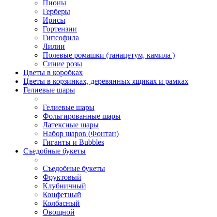
Пионы
Герберы
Ирисы
Гортензии
Гипсофила
Лилии
Полевые ромашки (танацетум, камила )
Синие розы
Цветы в коробках
Цветы в корзинках, деревянных ящиках и рамках
Гелиевые шары
Гелиевые шары
Фольгированные шары
Латексные шары
Набор шаров (Фонтан)
Гиганты и Bubbles
Съедобные букеты
Съедобные букеты
Фруктовый
Клубничный
Конфетный
Колбасный
Овощной