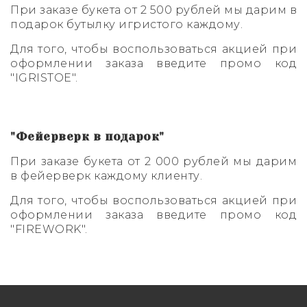
При заказе букета от 2 500 рублей мы дарим в
подарок бутылку игристого каждому.
Букет из 19 роз
Букеты на 23 февраля
Гипсофила
Для того, чтобы воспользоваться акцией при
Букет из 21 розы
Букеты на 8 марта
Лилии
оформлении заказа введите промо код
"IGRISTOE".
Букет из 23 роз
14 февраля
Полевые ромашки (танацетум,
камила )
Букет из 25 роз
Синие розы
"Фейерверк в подарок"
Букет из 31 розы
При заказе букета от 2 000 рублей мы дарим
в фейерверк каждому клиенту.
Букет из 33 роз
Для того, чтобы воспользоваться акцией при
оформлении заказа введите промо код
Букет из 35 роз
"FIREWORK".
Букет из 51 розы
Букет из 65 роз