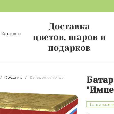
Доставка
Контакты
цветов, шаров и
подарков
/
Средние
/
Батарея салютов
Батар
"Импе
Есть в налич