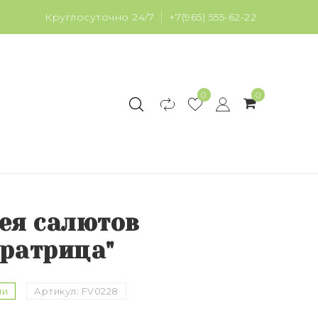
Круглосуточно 24/7
+7(965) 555-62-22
0
0
ея салютов
ратрица"
ии
Артикул:
FV0228