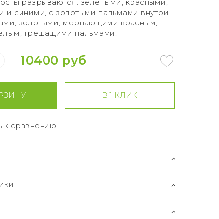
осты разрываются: зелеными, красными,
 и синими, с золотыми пальмами внутри
ами; золотыми, мерцающими красным,
елым, трещащими пальмами.
10400 руб
РЗИНУ
В 1 КЛИК
ь к сравнению
ики