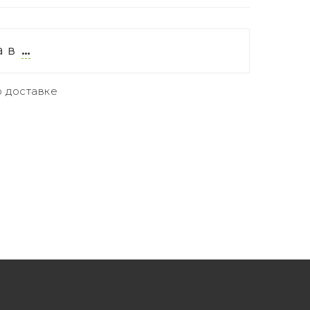
а в
…
 доставке