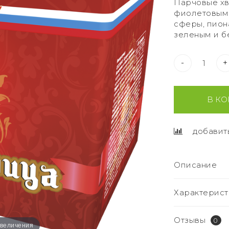
Парчовые хв
фиолетовыми
сферы, пион
зеленым и б
-
+
В КО
добавит
Описание
Характерист
Отзывы
0
увеличения