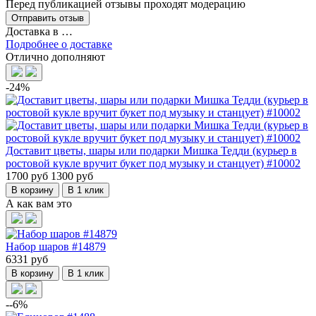
Перед публикацией отзывы проходят модерацию
Доставка в
…
Подробнее о доставке
Отлично дополняют
-24%
Доставит цветы, шары или подарки Мишка Тедди (курьер в
ростовой кукле вручит букет под музыку и станцует) #10002
1700 руб
1300 руб
В корзину
В 1 клик
А как вам это
Набор шаров #14879
6331 руб
В корзину
В 1 клик
--6%