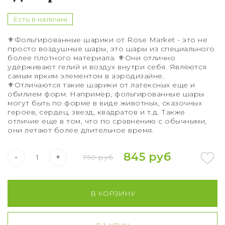
Букет из 75 роз
Есть в наличии
Букет из 101 розы
⚜️Фольгированные шарики от Rose Market - это не
Букет из 151 розы
просто воздушные шары, это шары из специального
более плотного материала. ⚜️Они отлично
удерживают гелий и воздух внутри себя. Являются
Букет из 201 розы
самым ярким элементом в аэродизайне.
⚜️Отличаются такие шарики от латексных еще и
обилием форм. Например, фольгированные шары
Букет из 301 розы
могут быть по форме в виде животных, сказочных
героев, сердец, звезд, квадратов и т.д. Также
Розы XXL
отличие еще в том, что по сравнению с обычными,
они летают более длительное время.
845 руб
-
+
750 руб
В КОРЗИНУ