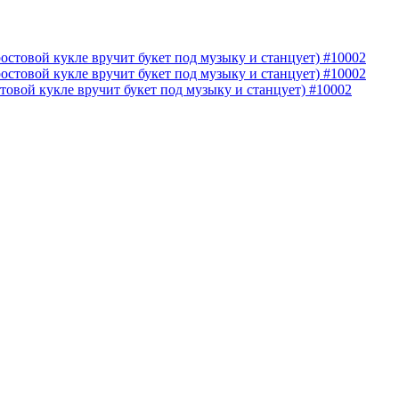
овой кукле вручит букет под музыку и станцует) #10002