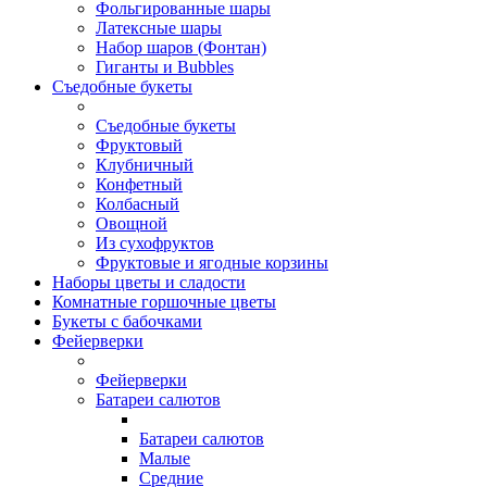
Фольгированные шары
Латексные шары
Набор шаров (Фонтан)
Гиганты и Bubbles
Съедобные букеты
Съедобные букеты
Фруктовый
Клубничный
Конфетный
Колбасный
Овощной
Из сухофруктов
Фруктовые и ягодные корзины
Наборы цветы и сладости
Комнатные горшочные цветы
Букеты с бабочками
Фейерверки
Фейерверки
Батареи салютов
Батареи салютов
Малые
Средние