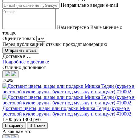
Неправильно введен e-mail
Нам интересно Ваше мнение о
товаре
Оцените товар:
Перед публикацией отзывы проходят модерацию
Доставка в
…
Подробнее о доставке
Отлично дополняют
-24%
Доставит цветы, шары или подарки Мишка Тедди (курьер в
ростовой кукле вручит букет под музыку и станцует) #10002
1700 руб
1300 руб
В корзину
В 1 клик
А как вам это