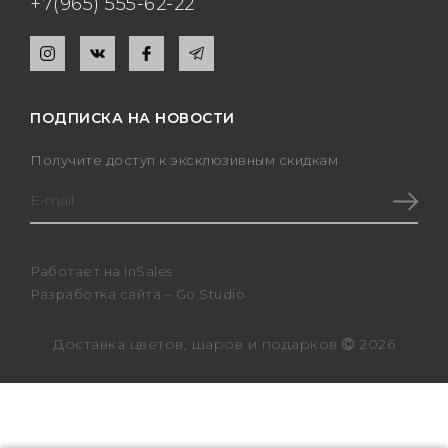
+7(965) 555-62-22
ПОДПИСКА НА НОВОСТИ
Получите доступ к эксклюзивным скидкам
Работает на
InSales
Разработка сайта –
Go.Studio
Доставка цветов, шаров и подарков
2026