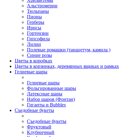
Хризантемы
Альстромерии
Тюльпаны
Пионы
Герберы
Ирисы
Гортензии
Гипсофила
Лилии
Полевые ромашки (танацетум, камила )
Синие розы
Цветы в коробках
Цветы в корзинках, деревянных ящиках и рамках
Гелиевые шары
Гелиевые шары
Фольгированные шары
Латексные шары
Набор шаров (Фонтан)
Гиганты и Bubbles
Съедобные букеты
Съедобные букеты
Фруктовый
Клубничный