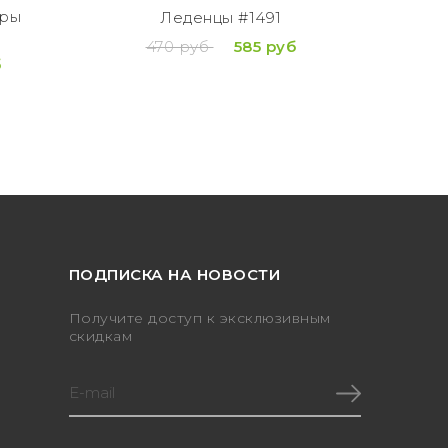
ары
Леденцы #1491
470 руб
585 руб
1
б
ПОДПИСКА НА НОВОСТИ
Получите доступ к эксклюзивным
скидкам