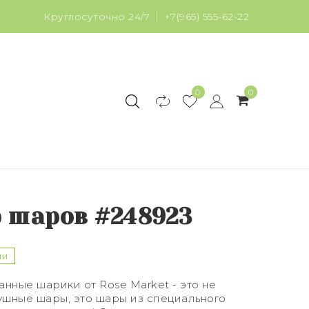
Круглосуточно 24/7
+7(965) 555-62-22
0
0
 шаров #248923
ии
нные шарики от Rose Market - это не
ушные шары, это шары из специального