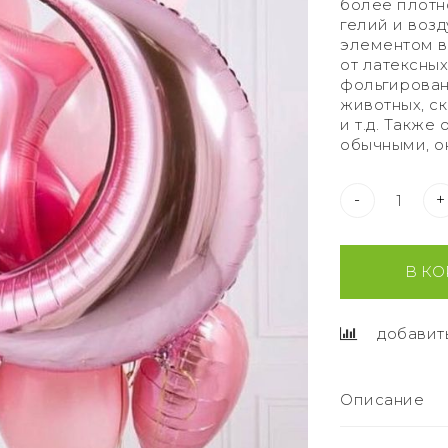
более плотн
гелий и воз
элементом в
от латексны
фольгирован
животных, ск
и т.д. Также
обычными, о
-
+
В КО
добавит
Описание