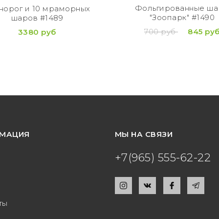
Фольгированные ш
норог и 10 мраморных
"Зоопарк" #1490
шаров #1489
700 руб
845 ру
3380 руб
МАЦИЯ
МЫ НА СВЯЗИ
+7(965) 555-62-22
ты