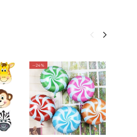
--24%
-2%