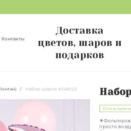
Доставка
Контакты
цветов, шаров и
подарков
Фонтан)
/
Набор шаров #248923
Набор
Есть в налич
⚜️Фольгирова
просто возд