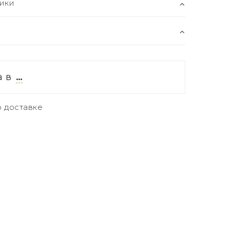
ики
а в
…
 доставке