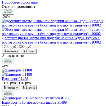
Подробнее о доставке
Отлично дополняют
-24%
Доставит цветы, шары или подарки Мишка Тедди (курьер в
ростовой кукле вручит букет под музыку и станцует) #10002
1700 руб
1300 руб
В корзину
В 1 клик
А как вам это
--6%
Единорог #1488
1100 руб
1170 руб
В корзину
В 1 клик
Единорог и 10 мраморных шаров #1489