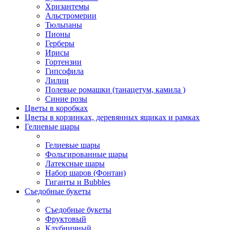
Хризантемы
Альстромерии
Тюльпаны
Пионы
Герберы
Ирисы
Гортензии
Гипсофила
Лилии
Полевые ромашки (танацетум, камила )
Синие розы
Цветы в коробках
Цветы в корзинках, деревянных ящиках и рамках
Гелиевые шары
Гелиевые шары
Фольгированные шары
Латексные шары
Набор шаров (Фонтан)
Гиганты и Bubbles
Съедобные букеты
Съедобные букеты
Фруктовый
Клубничный