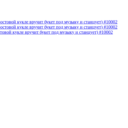
овой кукле вручит букет под музыку и станцует) #10002