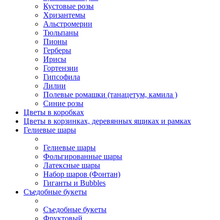
Кустовые розы
Хризантемы
Альстромерии
Тюльпаны
Пионы
Герберы
Ирисы
Гортензии
Гипсофила
Лилии
Полевые ромашки (танацетум, камила )
Синие розы
Цветы в коробках
Цветы в корзинках, деревянных ящиках и рамках
Гелиевые шары
Гелиевые шары
Фольгированные шары
Латексные шары
Набор шаров (Фонтан)
Гиганты и Bubbles
Съедобные букеты
Съедобные букеты
Фруктовый