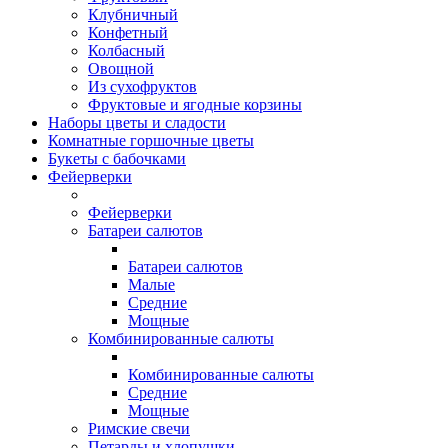
Клубничный
Конфетный
Колбасный
Овощной
Из сухофруктов
Фруктовые и ягодные корзины
Наборы цветы и сладости
Комнатные горшочные цветы
Букеты с бабочками
Фейерверки
Фейерверки
Батареи салютов
Батареи салютов
Малые
Средние
Мощные
Комбинированные салюты
Комбинированные салюты
Средние
Мощные
Римские свечи
Петарды и хлопушки