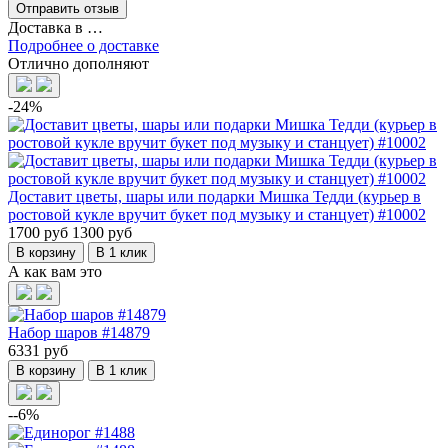
Доставка в
…
Подробнее о доставке
Отлично дополняют
-24%
Доставит цветы, шары или подарки Мишка Тедди (курьер в
ростовой кукле вручит букет под музыку и станцует) #10002
1700 руб
1300 руб
В корзину
В 1 клик
А как вам это
Набор шаров #14879
6331 руб
В корзину
В 1 клик
--6%