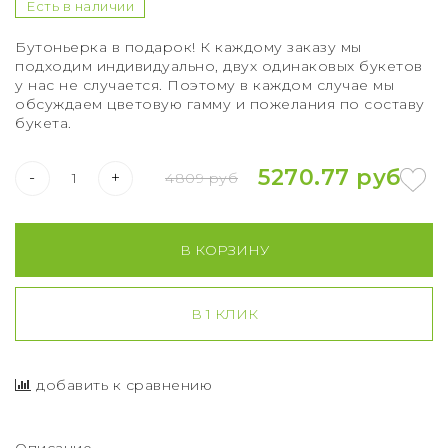
Букет из 75 роз
Есть в наличии
Бутоньерка в подарок! К каждому заказу мы
Букет из 101 розы
подходим индивидуально, двух одинаковых букетов
у нас не случается. Поэтому в каждом случае мы
Букет из 151 розы
обсуждаем цветовую гамму и пожелания по составу
букета.
Букет из 201 розы
5270.77 руб
-
+
4809 руб
Букет из 301 розы
Розы XXL
В КОРЗИНУ
В 1 КЛИК
добавить к сравнению