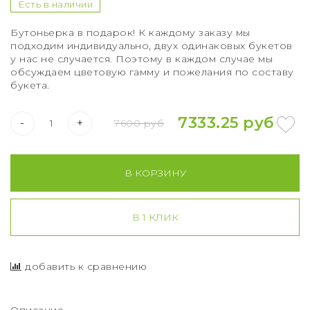
Букет из 75 роз
Есть в наличии
Бутоньерка в подарок! К каждому заказу мы
Букет из 101 розы
подходим индивидуально, двух одинаковых букетов
у нас не случается. Поэтому в каждом случае мы
Букет из 151 розы
обсуждаем цветовую гамму и пожелания по составу
букета.
Букет из 201 розы
7333.25 руб
-
+
7600 руб
Букет из 301 розы
Розы XXL
В КОРЗИНУ
В 1 КЛИК
добавить к сравнению