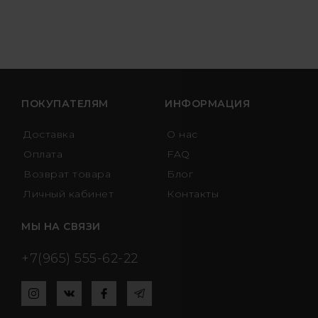
Букет из 75 роз
Букет из 101 розы
Букет из 151 розы
Букет из 201 розы
ПОКУПАТЕЛЯМ
ИНФОРМАЦИЯ
Доставка
О нас
Букет из 301 розы
Оплата
FAQ
Розы XXL
Возврат товара
Блог
Личный кабинет
Контакты
МЫ НА СВЯЗИ
+7(965) 555-62-22