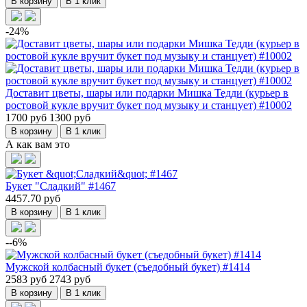
В корзину
В 1 клик
-24%
Доставит цветы, шары или подарки Мишка Тедди (курьер в
ростовой кукле вручит букет под музыку и станцует) #10002
1700 руб
1300 руб
В корзину
В 1 клик
А как вам это
Букет "Сладкий" #1467
4457.70 руб
В корзину
В 1 клик
--6%
Мужской колбасный букет (съедобный букет) #1414
2583 руб
2743 руб
В корзину
В 1 клик