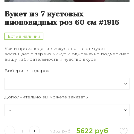
Букет из 75 роз
Букет из 7 кустовых
Букет из 101 розы
пионовидных роз 60 см #1916
Букет из 151 розы
Есть в наличии
Букет из 201 розы
Как и произведение искусства - этот букет
восхищает с первых минут и однозначно подчеркнет
Букет из 301 розы
Вашу избирательность и чувство вкуса.
Розы XXL
Выберите подарок
Дополнительно вы можете заказать:
5622 руб
-
+
4862 руб