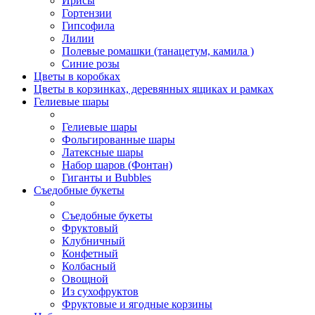
Ирисы
Гортензии
Гипсофила
Лилии
Полевые ромашки (танацетум, камила )
Синие розы
Цветы в коробках
Цветы в корзинках, деревянных ящиках и рамках
Гелиевые шары
Гелиевые шары
Фольгированные шары
Латексные шары
Набор шаров (Фонтан)
Гиганты и Bubbles
Съедобные букеты
Съедобные букеты
Фруктовый
Клубничный
Конфетный
Колбасный
Овощной
Из сухофруктов
Фруктовые и ягодные корзины