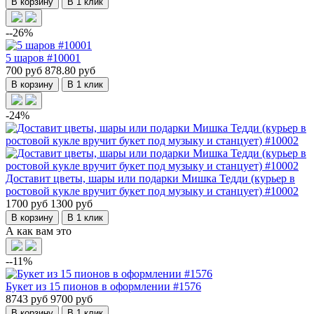
В корзину
В 1 клик
--26%
5 шаров #10001
700 руб
878.80 руб
В корзину
В 1 клик
-24%
Доставит цветы, шары или подарки Мишка Тедди (курьер в
ростовой кукле вручит букет под музыку и станцует) #10002
1700 руб
1300 руб
В корзину
В 1 клик
А как вам это
--11%
Букет из 15 пионов в оформлении #1576
8743 руб
9700 руб
В корзину
В 1 клик