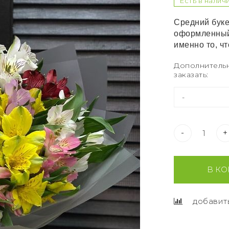
Есть в налич
Средний буке
оформленный 
именно то, ч
Дополнитель
заказать:
-
+
В КО
добавит