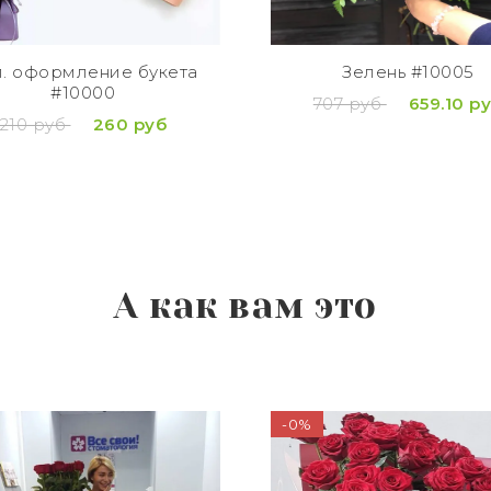
. оформление букета
Зелень #10005
#10000
707 руб
659.10 р
210 руб
260 руб
А как вам это
-0%