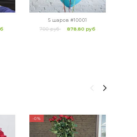
Дост
по
(кур
5 шаров #10001
вруч
уб
700 руб
878.80 руб
1
-0%
--11%