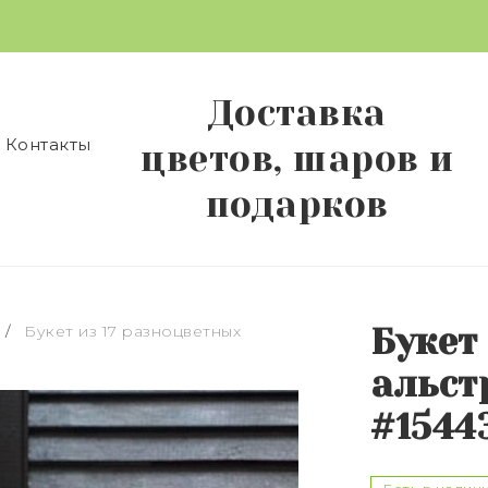
Доставка
Контакты
цветов, шаров и
подарков
/
Букет из 17 разноцветных
Букет
альст
#1544