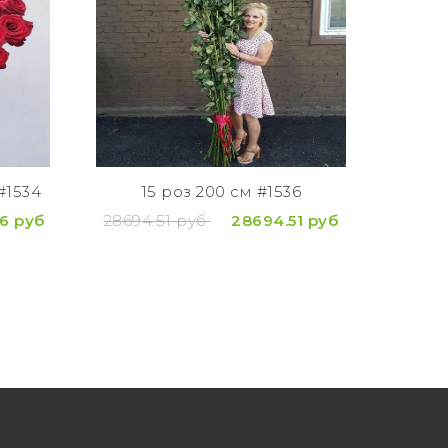
#1534
15 роз 200 см #1536
Б
о
6 руб
28694.51 руб
28694.51 руб
8