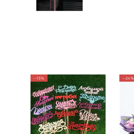
--13%
--24%