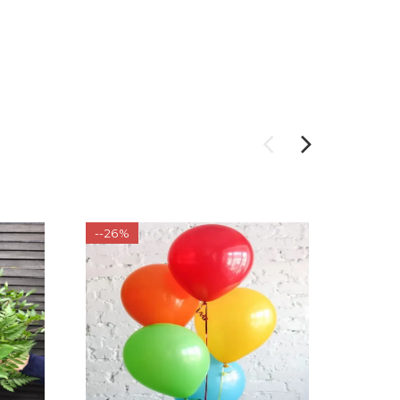
--26%
-24%