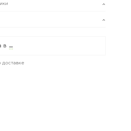
ики
а в
…
 доставке