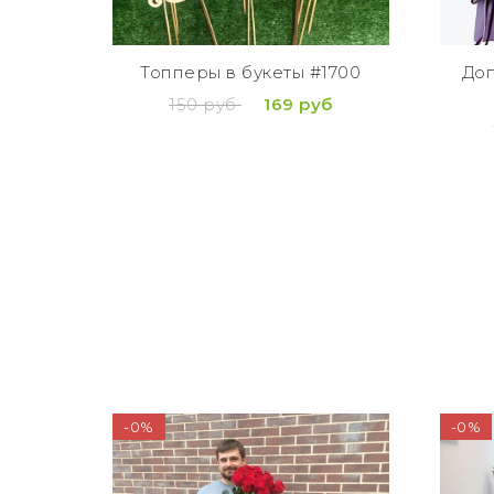
Топперы в букеты #1700
Доп
150 руб
169 руб
-0%
-0%