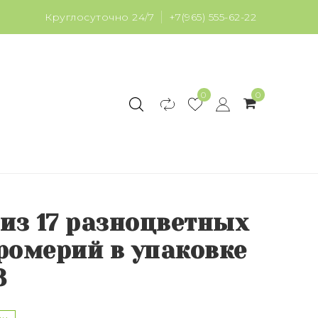
Круглосуточно 24/7
+7(965) 555-62-22
0
0
 из 17 разноцветных
ромерий в упаковке
3