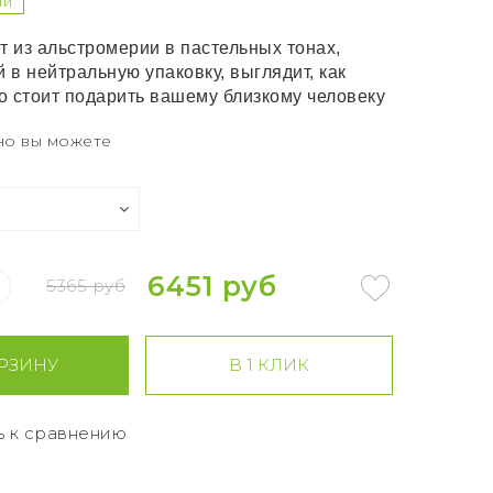
ии
т из альстромерии в пастельных тонах,
в нейтральную упаковку, выглядит, как
то стоит подарить вашему близкому человеку
но вы можете
6451 руб
5365 руб
РЗИНУ
В 1 КЛИК
ь к сравнению