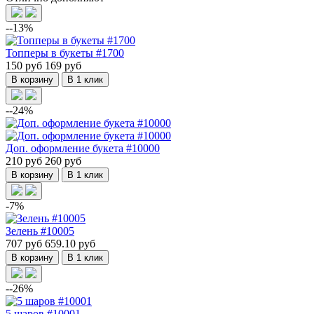
--13%
Топперы в букеты #1700
150 руб
169 руб
В корзину
В 1 клик
--24%
Доп. оформление букета #10000
210 руб
260 руб
В корзину
В 1 клик
-7%
Зелень #10005
707 руб
659.10 руб
В корзину
В 1 клик
--26%
5 шаров #10001