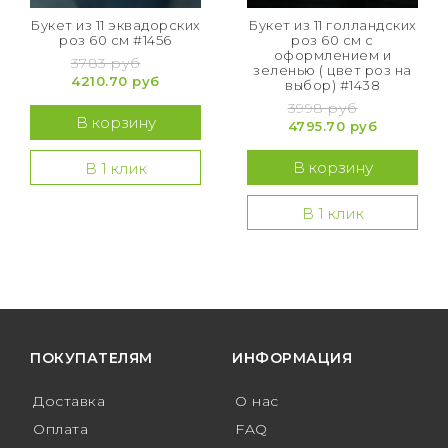
Букет из 11 эквадорских
Букет из 11 голландских
роз 60 см #1456
роз 60 см с
оформлением и
3783 руб
зеленью ( цвет роз на
4210.70 руб
выбор) #1438
3998 руб
В корзину
4795.70 руб
В корзину
В 1 клик
В 1 клик
ПОКУПАТЕЛЯМ
ИНФОРМАЦИЯ
Доставка
О нас
Оплата
FAQ