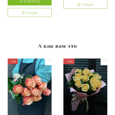
В корзину
В 1 клик
В 1 клик
А как вам это
--11%
--20%