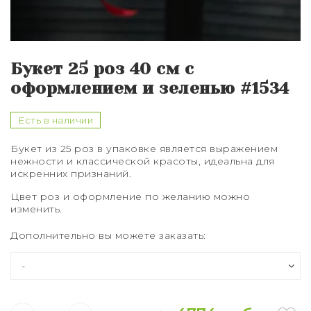
Букет из 75 роз
Букет из 101 розы
Букет 25 роз 40 см с
Букет из 151 розы
оформлением и зеленью #1534
Букет из 201 розы
Есть в наличии
Букет из 301 розы
Букет из 25 роз в упаковке является выражением
нежности и классической красоты, идеальна для
Розы XXL
искренних признаний.
Цвет роз и оформление по желанию можно
изменить.
Дополнительно вы можете заказать: