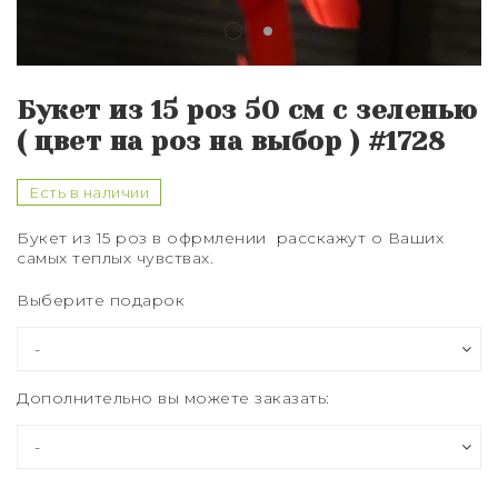
Букет из 75 роз
Букет из 101 розы
Букет из 15 роз 50 см с зеленью
Букет из 151 розы
( цвет на роз на выбор ) #1728
Букет из 201 розы
Есть в наличии
Букет из 301 розы
Букет из 15 роз в офрмлении расскажут о Ваших
самых теплых чувствах.
Розы XXL
Выберите подарок
Дополнительно вы можете заказать: