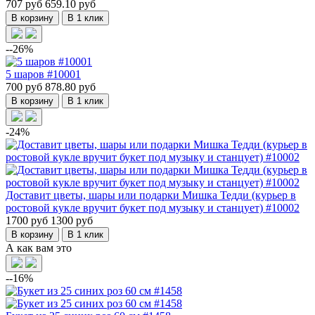
707 руб
659.10 руб
В корзину
В 1 клик
--26%
5 шаров #10001
700 руб
878.80 руб
В корзину
В 1 клик
-24%
Доставит цветы, шары или подарки Мишка Тедди (курьер в
ростовой кукле вручит букет под музыку и станцует) #10002
1700 руб
1300 руб
В корзину
В 1 клик
А как вам это
--16%