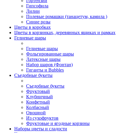
Гортензии
Гипсофила
Лилии
Полевые ромашки (танацетум, камила )
Синие розы
Цветы в коробках
Цветы в корзинках, деревянных ящиках и рамках
Гелиевые шары
Гелиевые шары
Фольгированные шары
Латексные шары
Набор шаров (Фонтан)
Гиганты и Bubbles
Съедобные букеты
Съедобные букеты
Фруктовый
Клубничный
Конфетный
Колбасный
Овощной
Из сухофруктов
Фруктовые и ягодные корзины
Наборы цветы и сладости