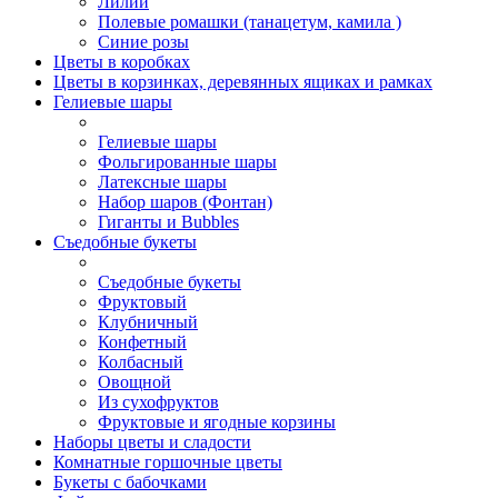
Лилии
Полевые ромашки (танацетум, камила )
Синие розы
Цветы в коробках
Цветы в корзинках, деревянных ящиках и рамках
Гелиевые шары
Гелиевые шары
Фольгированные шары
Латексные шары
Набор шаров (Фонтан)
Гиганты и Bubbles
Съедобные букеты
Съедобные букеты
Фруктовый
Клубничный
Конфетный
Колбасный
Овощной
Из сухофруктов
Фруктовые и ягодные корзины
Наборы цветы и сладости
Комнатные горшочные цветы
Букеты с бабочками