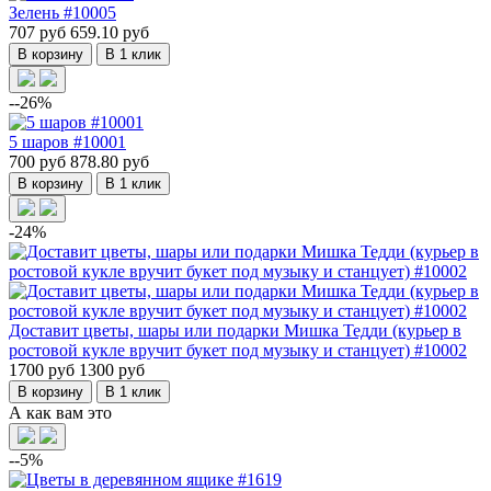
Зелень #10005
707 руб
659.10 руб
В корзину
В 1 клик
--26%
5 шаров #10001
700 руб
878.80 руб
В корзину
В 1 клик
-24%
Доставит цветы, шары или подарки Мишка Тедди (курьер в
ростовой кукле вручит букет под музыку и станцует) #10002
1700 руб
1300 руб
В корзину
В 1 клик
А как вам это
--5%