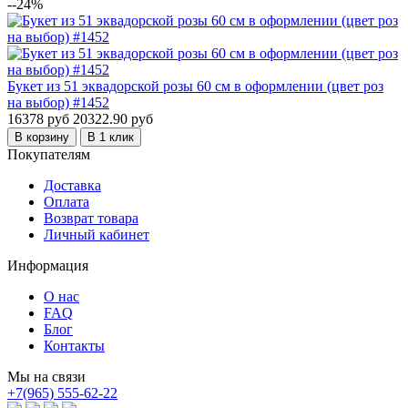
--24%
Букет из 51 эквадорской розы 60 см в оформлении (цвет роз
на выбор) #1452
16378 руб
20322.90 руб
В корзину
В 1 клик
Покупателям
Доставка
Оплата
Возврат товара
Личный кабинет
Информация
О нас
FAQ
Блог
Контакты
Мы на связи
+7(965) 555-62-22