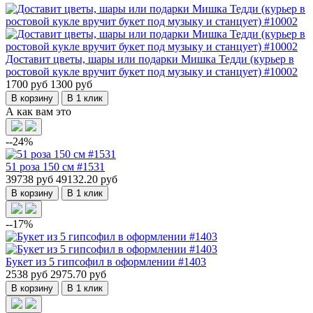
Доставит цветы, шары или подарки Мишка Тедди (курьер в
ростовой кукле вручит букет под музыку и станцует) #10002
1700 руб
1300 руб
В корзину
В 1 клик
А как вам это
--24%
51 роза 150 см #1531
39738 руб
49132.20 руб
В корзину
В 1 клик
--17%
Букет из 5 гипсофил в оформлении #1403
2538 руб
2975.70 руб
В корзину
В 1 клик