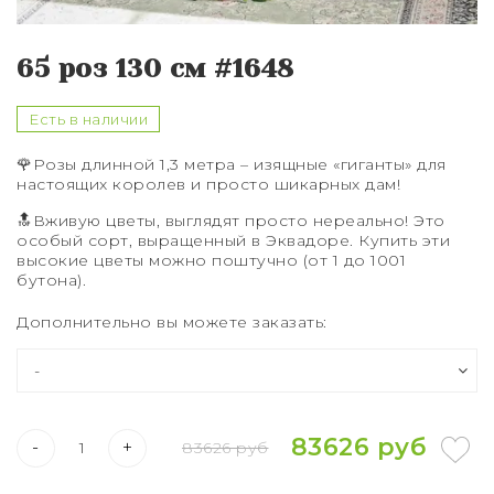
Букет из 75 роз
Букет из 101 розы
65 роз 130 см #1648
Букет из 151 розы
Есть в наличии
Букет из 201 розы
🌹
Розы длинной 1,3 метра – изящные «гиганты» для
настоящих королев и просто шикарных дам!
Букет из 301 розы
🔝
Вживую цветы, выглядят просто нереально! Это
особый сорт, выращенный в Эквадоре. Купить эти
Розы XXL
высокие цветы можно поштучно (от 1 до 1001
бутона).
Дополнительно вы можете заказать:
83626 руб
-
+
83626 руб