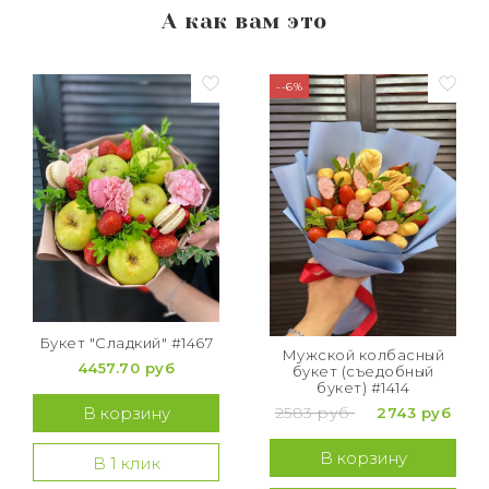
А как вам это
--6%
Букет "Сладкий" #1467
Мужской колбасный
4457.70 руб
букет (съедобный
букет) #1414
2583 руб
В корзину
2743 руб
В корзину
В 1 клик