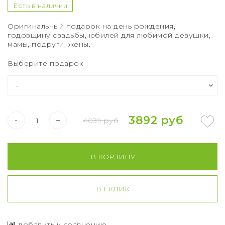
Букет из 75 роз
Есть в наличии
Букет из 101 розы
Оригинальный подарок на день рождения,
годовщину свадьбы, юбилей для любимой девушки,
мамы, подруги, жены.
Букет из 151 розы
Выберите подарок
Букет из 201 розы
Букет из 301 розы
3892 руб
Розы XXL
-
+
4039 руб
В КОРЗИНУ
В 1 КЛИК
добавить к сравнению