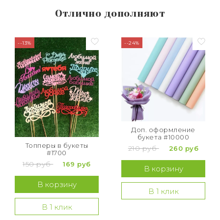
Отлично дополняют
--13%
--24%
Доп. оформление
букета #10000
Топперы в букеты
210 руб
260 руб
#1700
150 руб
169 руб
В корзину
В корзину
В 1 клик
В 1 клик