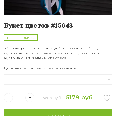
Букет из 75 роз
Букет из 101 розы
Букет цветов #15643
Букет из 151 розы
Букет из 201 розы
Есть в наличии
Состав:
роы 4 шт, статица 4 шт, эвкалипт 3 шт,
Букет из 301 розы
кустовые пионовидные розы 3 шт, рускус 15 шт,
эустома 4 шт, зелень, упаковка.
Розы XXL
Дополнительно вы можете заказать:
5179 руб
-
+
4583 руб