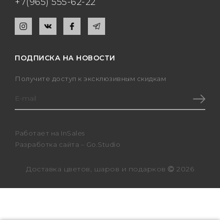
+7(965) 555-62-22
ПОДПИСКА НА НОВОСТИ
Получите доступ к эксклюзивным скидкам
Работает на
InSales
Разработка сайта –
Go.Studio
Доставка цветов, шаров и подарков
2026