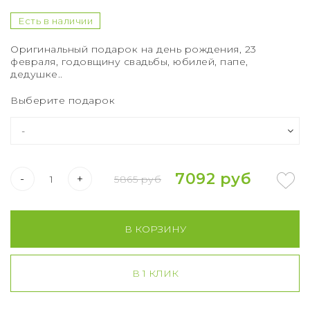
Букет из 75 роз
Есть в наличии
Букет из 101 розы
Оригинальный подарок на день рождения, 23
февраля, годовщину свадьбы, юбилей, папе,
Букет из 151 розы
дедушке..
Букет из 201 розы
Выберите подарок
Букет из 301 розы
Розы XXL
7092 руб
-
+
5865 руб
В КОРЗИНУ
В 1 КЛИК