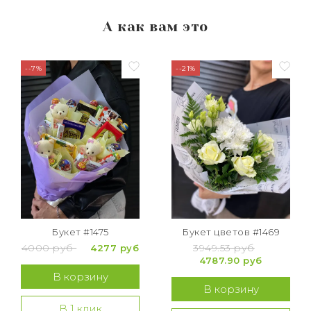
А как вам это
--7%
--21%
Букет #1475
Букет цветов #1469
4000 руб
3949.53 руб
4277 руб
4787.90 руб
В корзину
В корзину
В 1 клик