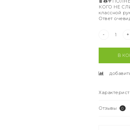
🍫🍩🍭ПОЛН
КОГО НЕ СЛИ
классной ру
Ответ очеви
-
+
В КО
добавит
Характерист
Отзывы
0