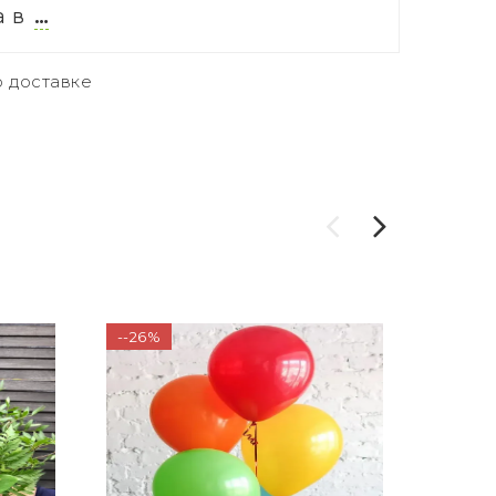
а в
…
 доставке
--26%
-24%