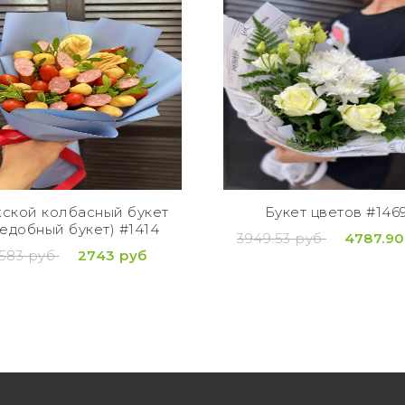
ской колбасный букет
Букет цветов #146
ъедобный букет) #1414
3949.53 руб
4787.90
583 руб
2743 руб