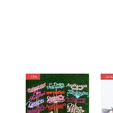
--13%
--24%