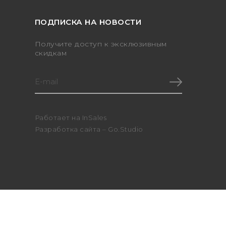
ПОДПИСКА НА НОВОСТИ
Получите доступ к эксклюзивным
скидкам
Работает на
InSales
Разработка сайта –
Go.Studio