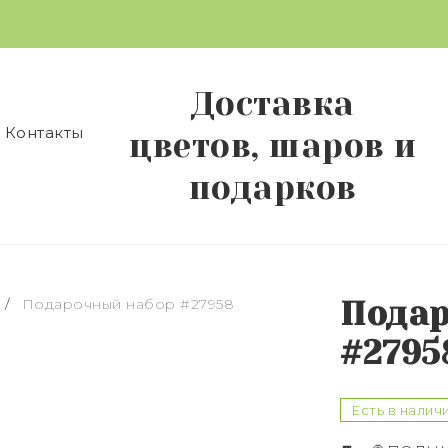
Доставка
Контакты
цветов, шаров и
подарков
/
Подарочный набор #27958
Подар
Наведите
для
еличения
#2795
Есть в налич