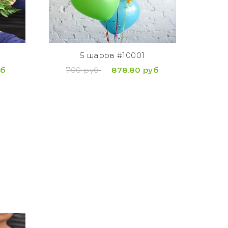
Дост
по
(кур
5 шаров #10001
вруч
уб
700 руб
878.80 руб
1