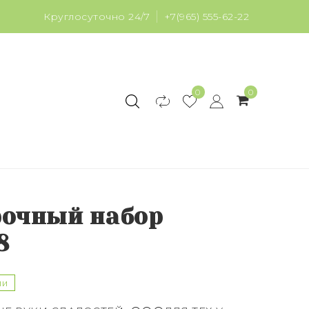
Круглосуточно 24/7
+7(965) 555-62-22
0
0
очный набор
8
ии