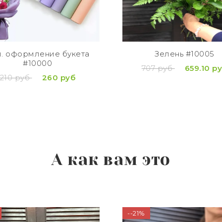
. оформление букета
Зелень #10005
#10000
707 руб
659.10 р
210 руб
260 руб
А как вам это
--21%