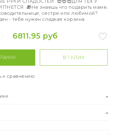
ЫЕ РУКИ СЛАДОСТЕЙ 😍😍😍ДЛЯ ТЕХ У
ПНЕТСЯ 🎁Не знаешь что подарить маме,
ководительнице, сестре или любимой?
ден - тебе нужен сладкая корзина
6811.95 руб
РЗИНУ
В 1 КЛИК
ь к сравнению
ики