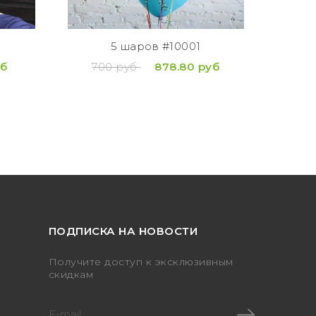
Дост
по
(кур
5 шаров #10001
вруч
уб
700 руб
878.80 руб
1
ПОДПИСКА НА НОВОСТИ
Получите доступ к эксклюзивным
скидкам