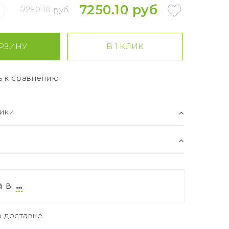
7250.10 руб
7250.10 руб
РЗИНУ
В 1 КЛИК
ь к сравнению
ики
а в
…
 доставке