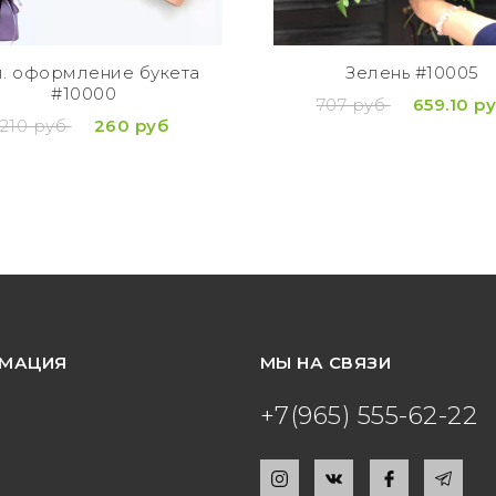
. оформление букета
Зелень #10005
#10000
707 руб
659.10 р
210 руб
260 руб
МАЦИЯ
МЫ НА СВЯЗИ
+7(965) 555-62-22