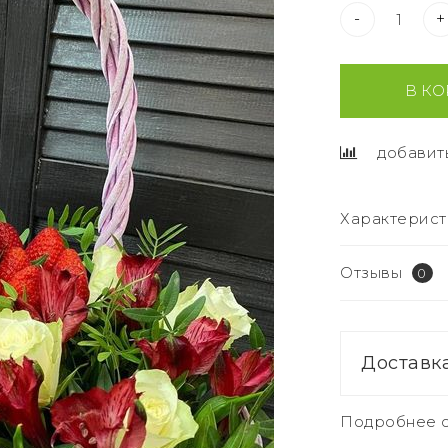
-
+
В КО
добавит
Характерист
Отзывы
0
Доставк
Подробнее о