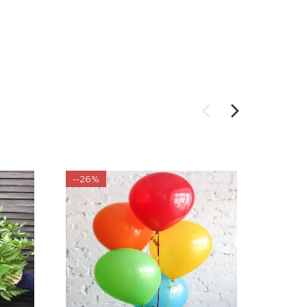
--26%
-24%