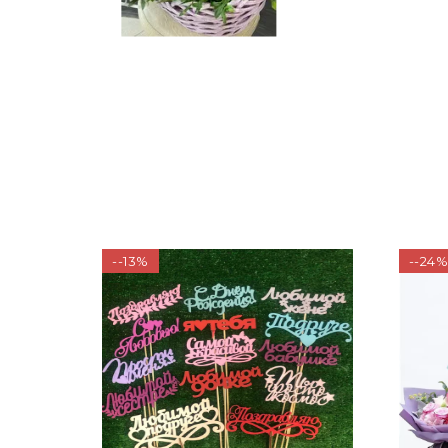
--13%
--24%