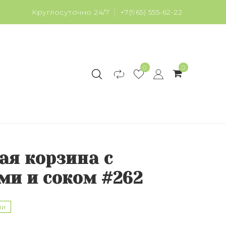
Круглосуточно 24/7
+7(965) 555-62-22
0
0
ая корзина с
ми и соком #262
ии