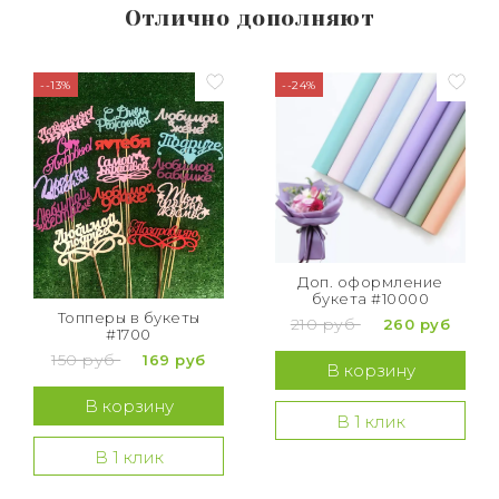
Отлично дополняют
--13%
--24%
Доп. оформление
букета #10000
Топперы в букеты
210 руб
260 руб
#1700
150 руб
169 руб
В корзину
В корзину
В 1 клик
В 1 клик