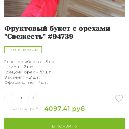
Букет из 75 роз
Букет из 101 розы
Фруктовый букет с орехами
Букет из 151 розы
"Свежесть" #94739
Букет из 201 розы
Есть в наличии
Букет из 301 розы
Зеленое яблоко -
5
шт.
Лимон -
2
шт.
Розы XXL
Грецкий орех -
10
шт.
Эвкалипт -
2
шт.
Оформление -
1
шт.
-
+
4097.41 руб
4097.41 руб
В КОРЗИНУ