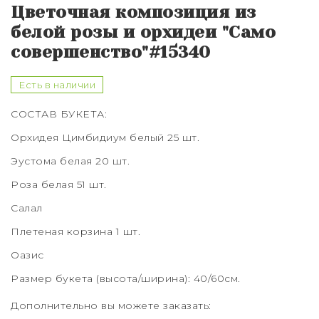
Букет из 75 роз
Цветочная композиция из
белой розы и орхидеи "Само
Букет из 101 розы
совершенство"#15340
Букет из 151 розы
Есть в наличии
Букет из 201 розы
СОСТАВ БУКЕТА:
Букет из 301 розы
Орхидея Цимбидиум белый 25 шт.
Эустома белая 20 шт.
Розы XXL
Роза белая 51 шт.
Салал
Плетеная корзина 1 шт.
Оазис
Размер букета (высота/ширина): 40/60см.
Дополнительно вы можете заказать: