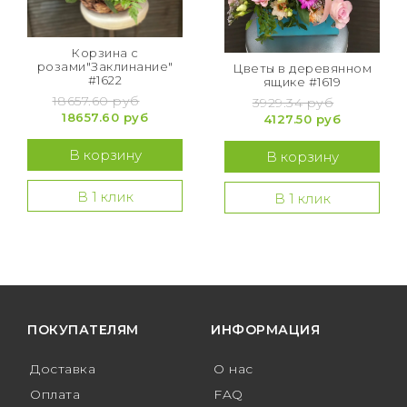
Корзина с
розами"Заклинание"
Цветы в деревянном
#1622
ящике #1619
18657.60 руб
3929.34 руб
18657.60 руб
4127.50 руб
В корзину
В корзину
В 1 клик
В 1 клик
ПОКУПАТЕЛЯМ
ИНФОРМАЦИЯ
Доставка
О нас
Оплата
FAQ