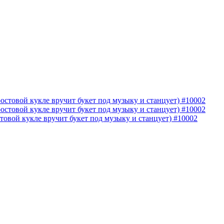
овой кукле вручит букет под музыку и станцует) #10002