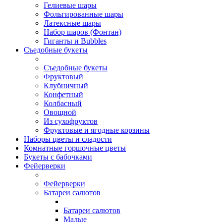
Гелиевые шары
Фольгированные шары
Латексные шары
Набор шаров (Фонтан)
Гиганты и Bubbles
Съедобные букеты
Съедобные букеты
Фруктовый
Клубничный
Конфетный
Колбасный
Овощной
Из сухофруктов
Фруктовые и ягодные корзины
Наборы цветы и сладости
Комнатные горшочные цветы
Букеты с бабочками
Фейерверки
Фейерверки
Батареи салютов
Батареи салютов
Малые