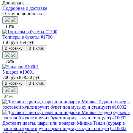
Доставка в
…
Подробнее о доставке
Отлично дополняют
--13%
Топперы в букеты #1700
150 руб
169 руб
В корзину
В 1 клик
--26%
5 шаров #10001
700 руб
878.80 руб
В корзину
В 1 клик
-24%
Доставит цветы, шары или подарки Мишка Тедди (курьер в
ростовой кукле вручит букет под музыку и станцует) #10002