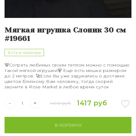
Букет из 75 роз
Букет из 101 розы
Мягкая игрушка Слоник 30 см
Букет из 151 розы
#19661
Букет из 201 розы
Есть в наличии
Букет из 301 розы
🐻Согреть любимых своим теплом можно с помощью
такой мягкой игрушки🐻 Еще есть мишки размером
Розы XXL
до 2 метров. 🚀Если Вы уже задумались о доставке
цветов близкому Вам человеку, тогда скорей
звоните в Rose Market в любое время суток
1417 руб
-
+
1490 руб
В КОРЗИНУ