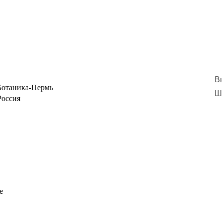
В
Ботаника-Пермь
Ш
Россия
е