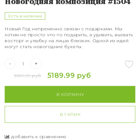
Новогодняя композиция #1504
Букет из 75 роз
Букет из 101 розы
Есть в наличии
Новый Год непременно связан с подарками. Мы
Букет из 151 розы
хотим не просто что-то подарить, а удивить, вызвать
восторг и улыбку на лицах близких. Одной из идей
Букет из 201 розы
могут стать новогодние букеты.
Букет из 301 розы
-
+
Розы XXL
5189.99 руб
5189.99 руб
В КОРЗИНУ
В 1 КЛИК
добавить к сравнению