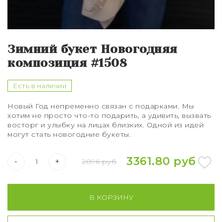
Букет из 75 роз
Букет из 101 розы
Зимний букет Новогодняя
Букет из 151 розы
композиция #1508
Букет из 201 розы
Есть в наличии
Букет из 301 розы
Новый Год непременно связан с подарками. Мы
хотим не просто что-то подарить, а удивить, вызвать
Розы XXL
восторг и улыбку на лицах близких. Одной из идей
могут стать новогодние букеты.
3361.80 руб
-
+
2896 руб
В КОРЗИНУ