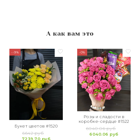
А как вам это
--9%
-0%
Розы и сладости в
коробке-сердце #1522
Букет цветов #1520
6040.06 руб
6642 руб
6040.06 руб
7239.70 руб