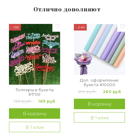
Отлично дополняют
--13%
--24%
Доп. оформление
букета #10000
Топперы в букеты
210 руб
260 руб
#1700
150 руб
169 руб
В корзину
В корзину
В 1 клик
В 1 клик