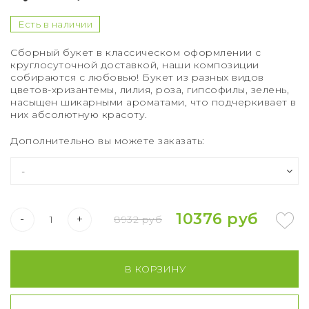
Букет из 75 роз
Есть в наличии
Букет из 101 розы
Сборный букет в классическом оформлении с
круглосуточной доставкой, наши композиции
Букет из 151 розы
собираются с любовью! Букет из разных видов
цветов-хризантемы, лилия, роза, гипсофилы, зелень,
Букет из 201 розы
насыщен шикарными ароматами, что подчеркивает в
них абсолютную красоту.
Букет из 301 розы
Дополнительно вы можете заказать:
Розы XXL
10376 руб
-
+
8932 руб
В КОРЗИНУ