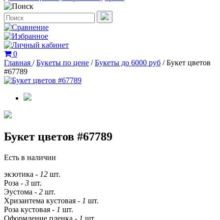
0
Главная
/
Букеты по цене
/
Букеты до 6000 руб
/
Букет цветов
#67789
Букет цветов #67789
Есть в наличии
экзотика -
12
шт.
Роза -
3
шт.
Эустома -
2
шт.
Хризантема кустовая -
1
шт.
Роза кустовая -
1
шт.
Оформление пленка -
1
шт.