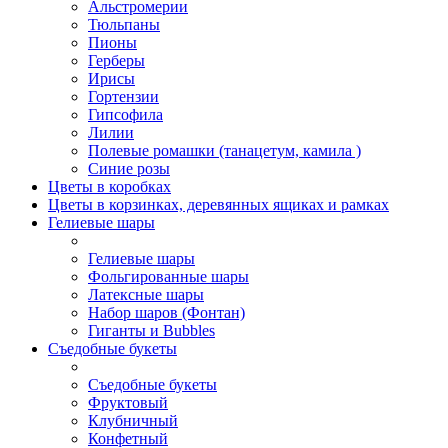
Альстромерии
Тюльпаны
Пионы
Герберы
Ирисы
Гортензии
Гипсофила
Лилии
Полевые ромашки (танацетум, камила )
Синие розы
Цветы в коробках
Цветы в корзинках, деревянных ящиках и рамках
Гелиевые шары
Гелиевые шары
Фольгированные шары
Латексные шары
Набор шаров (Фонтан)
Гиганты и Bubbles
Съедобные букеты
Съедобные букеты
Фруктовый
Клубничный
Конфетный