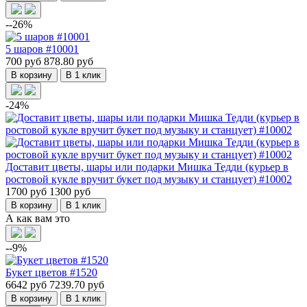
--26%
5 шаров #10001
700 руб
878.80 руб
В корзину
В 1 клик
-24%
Доставит цветы, шары или подарки Мишка Тедди (курьер в
ростовой кукле вручит букет под музыку и станцует) #10002
1700 руб
1300 руб
В корзину
В 1 клик
А как вам это
--9%
Букет цветов #1520
6642 руб
7239.70 руб
В корзину
В 1 клик