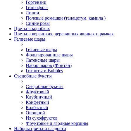
Гортензии
Гипсофила
Лилии
Полевые ромашки (танацетум, камила )
Синие розы
Цветы в коробках
Цветы в корзинках, деревянных ящиках и рамках
Гелиевые шары
Гелиевые шары
Фольгированные шары
Латексные шары
Набор шаров (Фонтан)
Гиганты и Bubbles
Съедобные букеты
Съедобные букеты
Фруктовый
Клубничный
Конфетный
Колбасный
Овощной
Из сухофруктов
Фруктовые и ягодные корзины
Наборы цветы и сладости